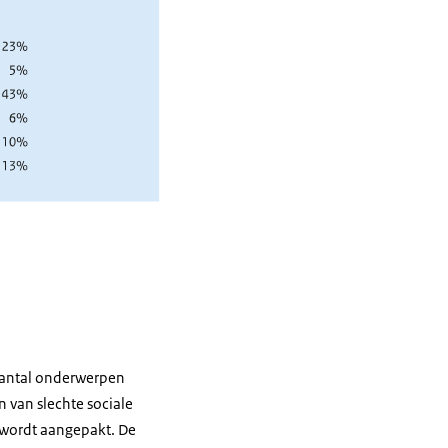
ke reacties over
den er volop
dheidszorg.
litiek, op de kaart
 aantal onderwerpen
 van slechte sociale
t wordt aangepakt. De