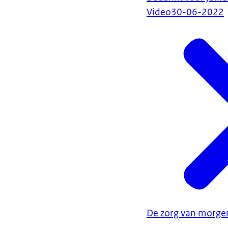
Video
30-06-2022
2) Bij polikl
patiënten vaak
3) Patiënten k
een weekeinde l
arts om dan all
een bed vast.
4) Kritischer 
geleden. Toch 
gebroken heeft.
niet weten/ kri
kans groot is da
5) Teveel deme
met grote verw
overbelaste ma
De zorg van morge
eigen omgeving