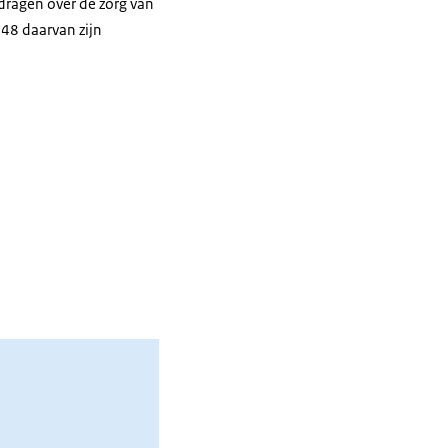
dragen over de zorg van
48 daarvan zijn
n in prikkelende
S Ernst Kuipers aan
morgen. En dat is
 door persoonlijke
De zorg van
derlander op aan
nsen reageren