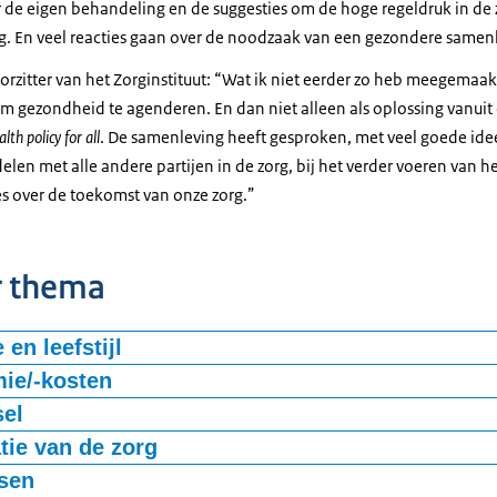
 de eigen behandeling en de suggesties om de hoge regeldruk in de zo
. En veel reacties gaan over de noodzaak van een gezondere samen
rzitter van het Zorginstituut: “Wat ik niet eerder zo heb meegemaakt
m gezondheid te agenderen. En dan niet alleen als oplossing vanuit 
alth policy for all
. De samenleving heeft gesproken, met veel goede id
elen met alle andere partijen in de zorg, bij het verder voeren van 
s over de toekomst van onze zorg.”
r thema
 en leefstijl
nMorgen eruit ziet?
"We moeten meer focussen op preventie"
zegt algemee
ie/-kosten
Coenen. 1/3 van de ziektes worden veroorzaakt door omgeving, gedr
isico: maakt drempel naar zorgvraag hoger, persoonlijk budget per N
sel
 je een eigen bijdrage, zelf betalen: als de ziekte overduidelijk kom
n met zorgbundels: innovatieve financiële afspraken. Hoe zorg gefi
tie van de zorg
 expliciet ongezond eten duurder maken (en tegelijk gezond eten go
onde leefstijl, zorgstop: boven een bepaalde leeftijd moet je de zor
manier waarop zorgprofessionals zorg kunnen organiseren en verlen
met een BMI van >30, en de mensen die toch dat ongezonde eten k
 worden of behandeling er NIET meer in zit (chronische aandoening):
tsen