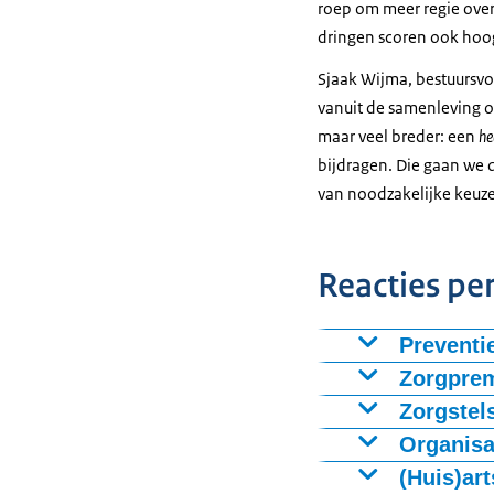
roep om meer regie over
dringen scoren ook hoog
Sjaak Wijma, bestuursvoo
vanuit de samenleving o
maar veel breder: een
he
bijdragen. Die gaan we d
van noodzakelijke keuze
Reacties pe
Preventie
Hoe #DeZorgVa
Zorgprem
Nederland Ton 
Hoger eigen r
Zorgstel
overheen betaal
Experimentere
Organisa
Ik zou eerder
gedrag of ongez
invloed op de 
minder mensen 
Als echt beter
(Huis)ar