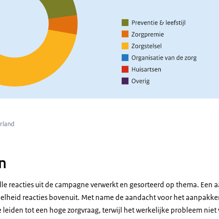
 vanuit de zorgsector als daarbuiten komen tienduizenden inhoudelij
ter kan. Hiermee is de dialoog echt goed op gang gebracht. Ook wor
kt die bijdragen aan het toekomstbestendig maken van onze gezon
gelukt om de toekomst van de zorg zowel bij het publiek als bij de po
n wezenlijke bijdrage te leveren aan de zorg van morgen.
nog repareren, maar alleen als we nu keuzes maken.
rland
n
 alle reacties uit de campagne verwerkt en gesorteerd op thema. Een
eelheid reacties bovenuit. Met name de aandacht voor het aanpakken
leiden tot een hoge zorgvraag, terwijl het werkelijke probleem nie