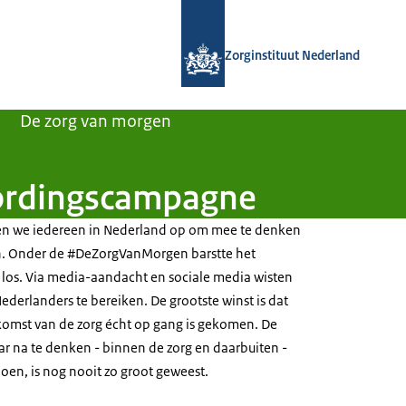
Naar de homepage van Zorginstituut
Zorginstituut Nederland
De zorg van morgen
ordingscampagne
en we iedereen in Nederland op om mee te denken
n. Onder de #DeZorgVanMorgen barstte het
 los. Via media-aandacht en sociale media wisten
derlanders te bereiken. De grootste winst is dat
komst van de zorg écht op gang is gekomen. De
r na te denken - binnen de zorg en daarbuiten -
en, is nog nooit zo groot geweest.