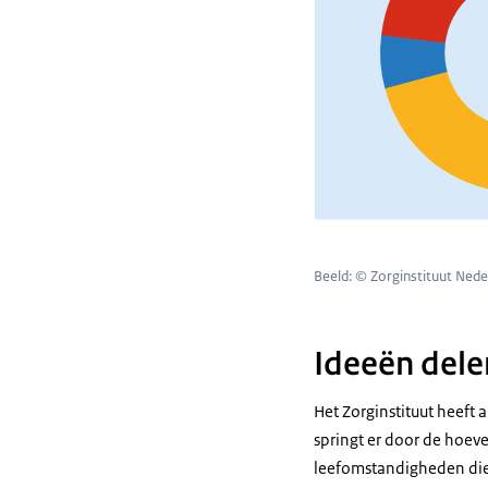
massaal. Zowel
hoe de zorg be
plannen gemaa
Daarmee is het 
te zetten en ee
We kunnen dit 
Beeld: © Zorginstituut Nede
Ideeën dele
Het Zorginstituut heeft
springt er door de hoev
leefomstandigheden die 