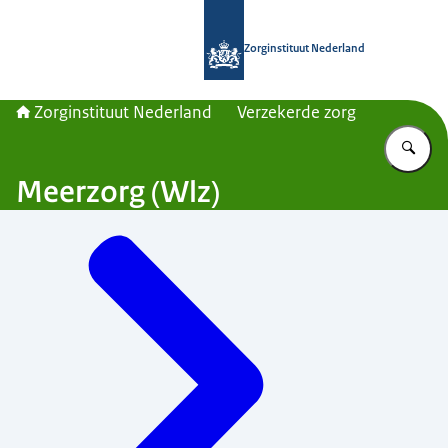
Naar de homepage van Zorginstituut
Zorginstituut Nederland
Zorginstituut Nederland
Verzekerde zorg
Vu
Meerzorg (Wlz)
Menu