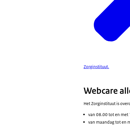
Zorginstituut.
Webcare al
Het Zorginstituut is ove
van 08.00 tot en met 
van maandag tot en m