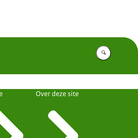
 Nederland
Vul in wat u z
e
Over deze site