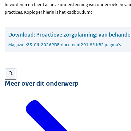
bevorderen en biedt actieve ondersteuning van onderzoek en va
practices
. Koploper hierin is het Radboudumc
Download:
Proactieve zorgplanning: van behandel
Magazine
23-06-2026
PDF-document
201.85 KB
2 pagina's
Vergroot afbeelding Op de foto staan Anouk Putker, arts in opleiding, en Ev
Meer over dit onderwerp