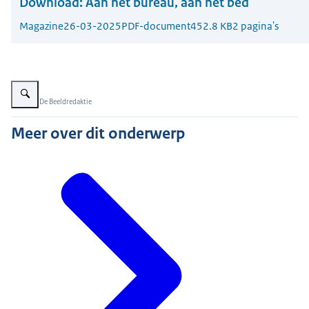
Download:
Aan het bureau, aan het bed
Magazine
26-03-2025
PDF-document
452.8 KB
2 pagina's
Vergroot afbeelding Links op de foto staat Esther de Louwere van het Zorgi
Beeld: © De Beeldredaktie
Meer over dit onderwerp