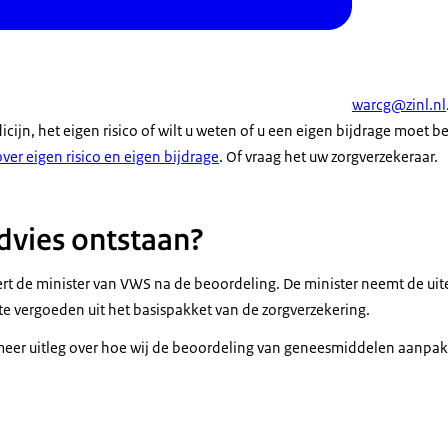
warcg@zinl.nl
ijn, het eigen risico of wilt u weten of u een eigen bijdrage moet b
ver eigen risico en eigen bijdrage
. Of vraag het uw zorgverzekeraar.
advies ontstaan?
ert de minister van VWS na de beoordeling. De minister neemt de uit
 te vergoeden uit het basispakket van de zorgverzekering.
 meer uitleg over hoe wij de beoordeling van geneesmiddelen aanpa