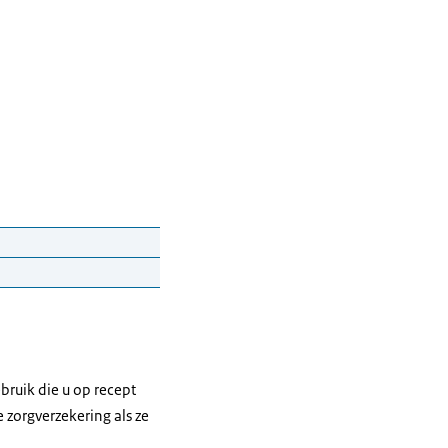
d waakt erover dat
bruik die u op recept
vergoed moet
 zorgverzekering als ze
he Zorg.