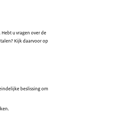
. Hebt u vragen over de
etalen? Kijk daarvoor op
eindelijke beslissing om
kken.