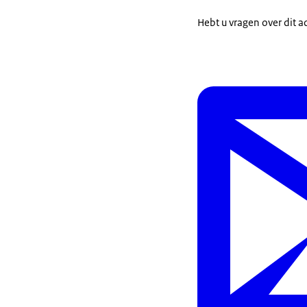
sprake is va
Hebt u vragen over dit a
huidige episo
de hergroei 
systemisch i
dosis voor e
zijn van dez
De behandeling
worden overeen