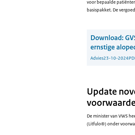
voor bepaalde patiënte
basispakket. De vergoed
Download:
GVS
ernstige alope
Advies
23-10-2024
PD
Update nove
voorwaarde
De minister van VWS heef
(Litfulo®) onder voorw