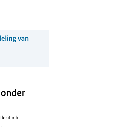
deling van
) onder
tlecitinib
.