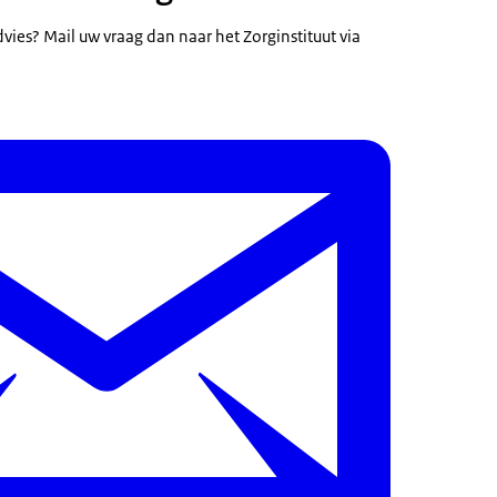
n een
SALT (Severity of Alopicia Tool)
score ≥50 én
dvies? Mail uw vraag dan naar het Zorginstituut via
de en ziekte ernst van AA korter dan 8 jaar;
van haar onvoldoende is, ondanks de inzet van lokale middelen en 
mmunosuppressivum (methotrexaat, ciclosporine, prednison oraal of
en passende behandelduur, tenzij er aangetoonde contra-indicaties z
e middelen.
 dient na 6 maanden te worden geëvalueerd en bij onvoldoende w
komstig de richtlijnen.