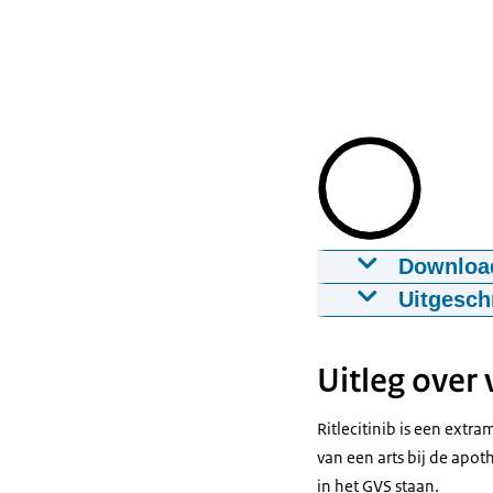
Downloa
Beoordeling 
Uitgesch
20-05-2021
00:
[Zorginstituut 
Download
Uitleg over
Iedereen in Ne
die zorg goed é
Ondertiteling
Ritlecitinib is een extr
Komt er bijvoo
srt
2.5 KB
van een arts bij de apot
worden uit het
in het GVS staan.