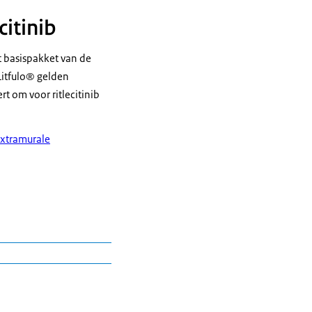
citinib
et basispakket van de
Litfulo® gelden
t om voor ritlecitinib
extramurale
indicatie de behandeling