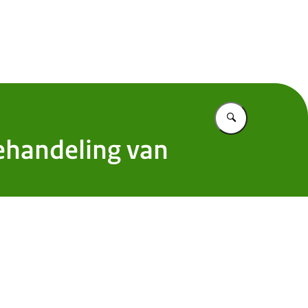
 Nederland
Vul in wat u z
behandeling van