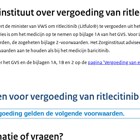
nstituut over vergoeding van ritle
ert de minister van VWS om ritlecitinib (Litfulo®) te vergoeden uit h
vies is om het medicijn op te nemen op bijlage 1A van het GVS. Voor 
den, de zogeheten bijlage 2-voorwaarden. Het Zorginstituut adviseer
aarden aan te houden als bij het medicijn baricitinib.
er het GVS en de bijlagen 1A, 1B en 2 op de
pagina ‘Vergoeding van 
 voor vergoeding van ritlecitinib
goeding gelden de volgende voorwaarden.
 voorschrift van een dermatoloog voor een verzekerde met als hoofd
opecia areata (AA) bij wie:
atie of vragen?