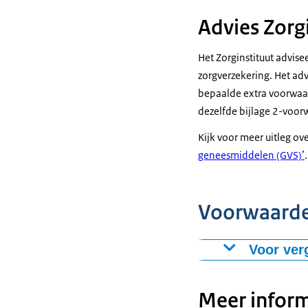
Advies Zorgi
Het Zorginstituut advise
zorgverzekering. Het ad
bepaalde extra voorwaar
dezelfde bijlage 2-voorw
Kijk voor meer uitleg ov
geneesmiddelen (GVS)’
.
Voorwaarden
Voor ver
Uitsluitend op
van ernstige al
Meer inform