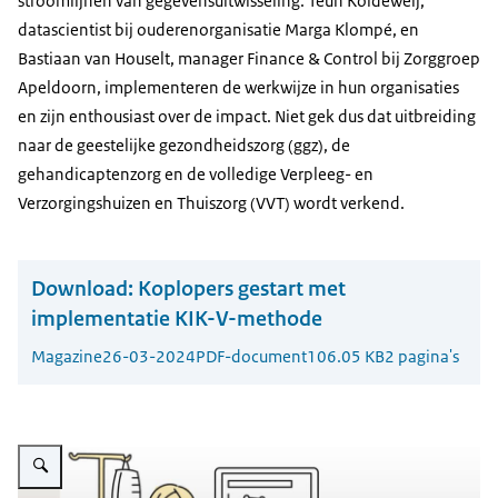
stroomlijnen van gegevensuitwisseling. Teun Koldeweij,
datascientist bij ouderenorganisatie Marga Klompé, en
Bastiaan van Houselt, manager
Finance & Control
bij Zorggroep
Apeldoorn, implementeren de werkwijze in hun organisaties
en zijn enthousiast over de impact. Niet gek dus dat uitbreiding
naar de geestelijke gezondheidszorg (ggz), de
gehandicaptenzorg en de volledige Verpleeg- en
Verzorgingshuizen en Thuiszorg (VVT) wordt verkend.
Download:
Koplopers gestart met
implementatie KIK-V-methode
Magazine
26-03-2024
PDF-document
106.05 KB
2 pagina's
Vergroot afbeelding Een illustratie van een vrolijke verpleegster bij een be