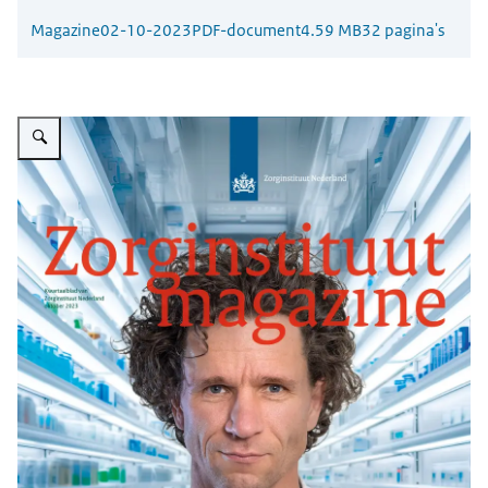
Magazine
02-10-2023
PDF-document
4.59 MB
32 pagina's
Vergroot afbeelding Zorginstituut Magazine cover oktober 2023