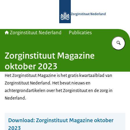
Naar de homepage van Zorginstituut
Zorginstituut Nederland
Zorginstituut Nederland
Publicaties
Vu
Zorginstituut Magazine
oktober 2023
Het Zorginstituut Magazine is het gratis kwartaalblad van
Zorginstituut Nederland. Het bevat nieuws en
achtergrondartikelen over het Zorginstituut en de zorg in
Nederland.
Download:
Zorginstituut Magazine oktober
2023