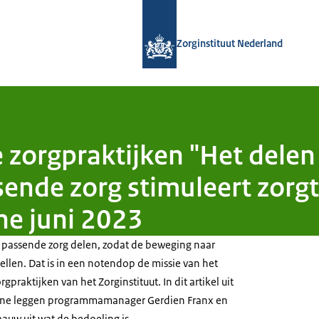
Naar de homepage van Zorginstituut
Zorginstituut Nederland
zorgpraktijken "Het delen
nde zorg stimuleert zorgtr
ne juni 2023
passende zorg delen, zodat de beweging naar
llen. Dat is in een notendop de missie van het
raktijken van het Zorginstituut. In dit artikel uit
zine leggen programmamanager Gerdien Franx en
auw uit wat de bedoeling is.