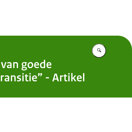
 Nederland
Vul in wat u z
 van goede
ansitie” - Artikel