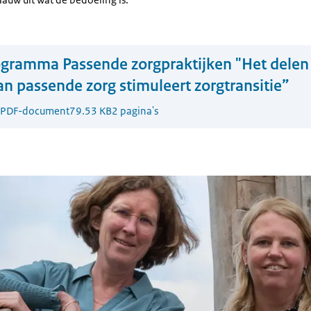
gramma Passende zorgpraktijken "Het delen
n passende zorg stimuleert zorgtransitie”
PDF-document
79.53 KB
2 pagina's
t Gerdien Franx en Anneke Blaauw glimlachend leunend op balken van een hou