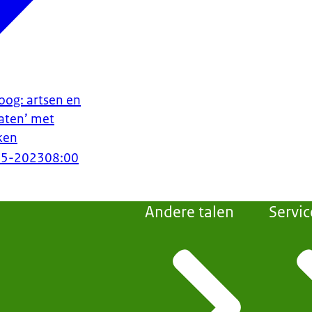
oog: artsen en
aten’ met
ken
05-2023
08:00
Andere talen
Servic