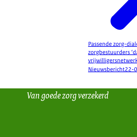
Passende zorg-dial
zorgbestuurders ‘d
vrijwilligersnetwer
Nieuwsbericht
22-
Van goede zorg verzekerd