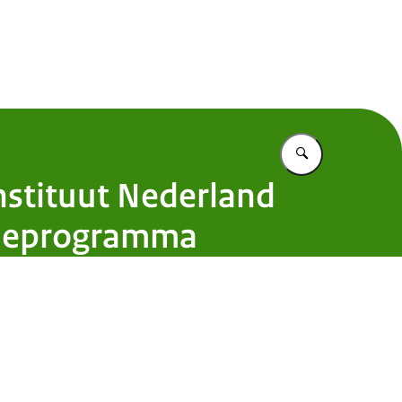
 Nederland
Vul in wat u z
nstituut Nederland
atieprogramma