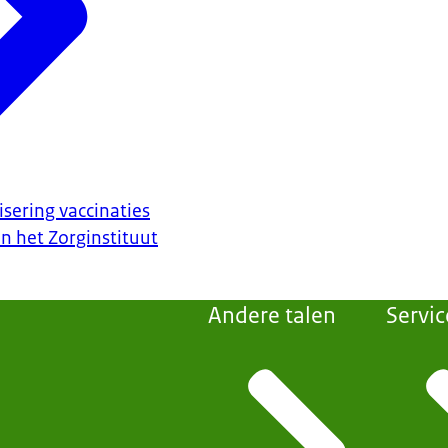
ering vaccinaties
 het Zorginstituut
Andere talen
Servic