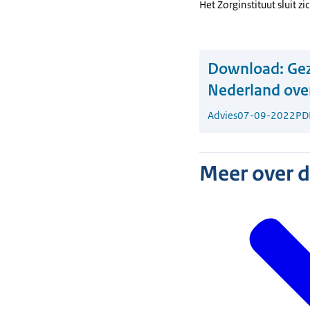
Het Zorginstituut sluit z
Download:
Gez
Nederland ove
Advies
07-09-2022
PD
Meer over 