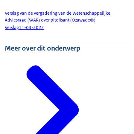
ontvangen, gaan we aan de slag.
We beantwoorden vragen als:
Verslag van de vergadering van de Wetenschappelijke
Adviesraad (WAR) over pitolisant (Ozawade®)
Hoe ernstig is de ziekte?
Verslag
11-04-2022
Hoe goed werkt het medicijn?
Bij welke groep patiënten?
En, wat kost het ten opzichte van wat het
Meer over dit onderwerp
oplevert voor de patiënt?
Als er al een medicijn voor de ziekte is, dan
vergelijken we ze met elkaar.
Soms blijkt tijdens de beoordeling dat er
onzekerheid is over hoe lang de ziekte wegblijft.
Of dat het niet bij alle patiënten lijkt te werken. We
adviseren dan over wie het medicijn moet krijgen.
Soms is het medicijn heel duur. Vergoeding
hiervan kan dan ten koste gaan van zorg voor
andere patiënten. We adviseren dan om over de