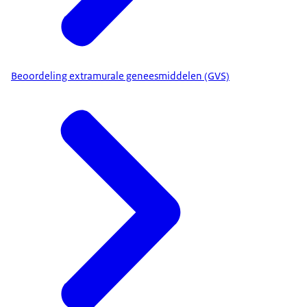
prijs te onderhandelen.
Bij de beoordeling betrekken we
patiëntenorganisaties, dokters en
zorgverzekeraars. En we krijgen advies van twee
Beoordeling extramurale geneesmiddelen (GVS)
onafhankelijke commissies:
de Wetenschappelijke Adviesraad en de
Adviescommissie Pakket.
We wegen alle feiten en onzekerheden tegen
elkaar af in ons advies. De minister besluit
uiteindelijk of het medicijn vergoed wordt uit het
basispakket.
Zo besteden we het geld voor de zorg, waar
iedereen aan meebetaalt, aan goede medicijnen
die het geld waard zijn.
[Van goede zorg verzekerd]