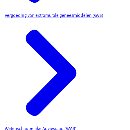
[Niet meer dan nodig, niet minder dan
noodzakelijk]
Vergoeding van extramurale geneesmiddelen (GVS)
[www.zorginstituutnederland.nl]
Wetenschappelijke Adviesraad (WAR)