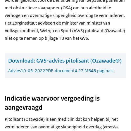
worden gebruikt voor de behandeling van bepaalde patiënten
met obstructieve slaapapneu (OSA) om hun alertheid te
verhogen en overmatige slaperigheid overdag te verminderen.
Het Zorginstituut adviseert de minister van minister van
Volksgezondheid, Welzijn en Sport (VWS) pitolisant (Ozawade)
niet op te nemen op bijlage 1B van het GVS.
Download:
GVS-advies pitolisant (Ozawade®)
Advies
10-05-2022
PDF-document
4.27 MB
48 pagina's
Indicatie waarvoor vergoeding is
aangevraagd
Pitolisant (Ozawade) is een medicijn dat kan helpen bij het
verminderen van overmatige slaperigheid overdag (
excessive