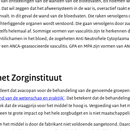
van ontstekingen van de wanden van de bloedvaten, dit noemen we vas
Dat wil zeggen dat het afweersysteem in de war is, overactief raakt 
nvalt. In dit geval de wand van de bloedvaten. Die raken vervolgens
hterliggende organen wordt verstoord. Die gaan vervolgens door zuu
 zelfs helemaal af. Sommige vormen van vasculitis zijn te herkennen
ntilichamen in het bloed, de zogeheten Anti Neutrofiele Cytoplasma
 een ANCA-geassocieerde vasculitis. GPA en MPA zijn vormen van A
et Zorginstituut
ludeert dat avacopan voor de behandeling van de genoemde groepen
and van de wetenschap en praktijk'
. Dat betekent dat de behandeling 
ok dat de vraagprijs voor het middel te hoog is. Vergoeding van het 
 een te grote impact op het hele zorgbudget en is niet maatschappel
van het middel is door de fabrikant niet voldoende aangetoond. Daar