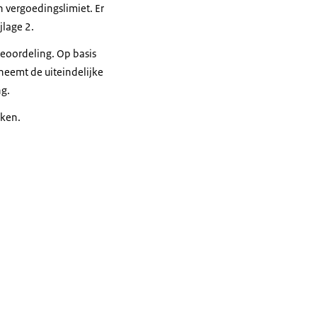
 vergoedingslimiet. Er
lage 2.
 beoordeling. Op basis
 neemt de uiteindelijke
ng.
kken.