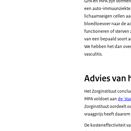
GPA en MPA zijn vormen 
een auto-immuunziekte. 
lichaamseigen cellen aa
bloedtoevoer naar de ac
functioneren of sterven
van een bepaald soort a
We hebben het dan over
vasculitis.
Advies van h
Het Zorginstituut conc
MPA voldoet aan
de 'st
Zorginstituut oordeelt o
vraagprijs heeft daarom
De kosteneffectiviteit 