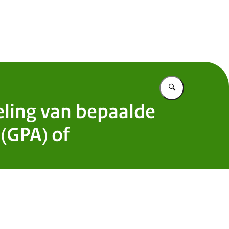
 Nederland
Vul in wat u z
ling van bepaalde
(GPA) of