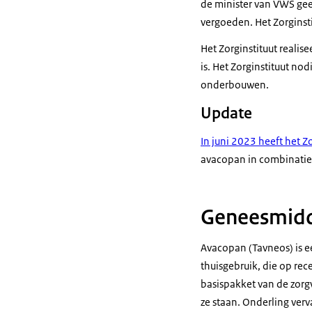
de minister van VWS gee
vergoeden. Het Zorginst
Het Zorginstituut realis
is. Het Zorginstituut n
onderbouwen.
Update
In juni 2023 heeft het 
avacopan in combinatie
Geneesmidd
Avacopan (Tavneos) is 
thuisgebruik, die op rec
basispakket van de zorgv
ze staan. Onderling ver