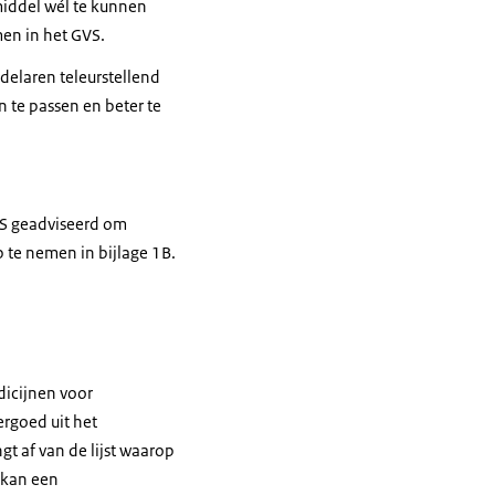
middel wél te kunnen
men in het GVS.
delaren teleurstellend
 te passen en beter te
S geadviseerd om
te nemen in bijlage 1B.
dicijnen voor
ergoed uit het
t af van de lijst waarop
 kan een