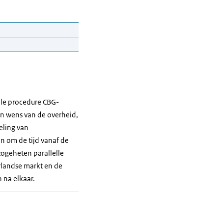
d waakt erover dat
lle procedure CBG-
vergoed moet
een wens van de overheid,
he Zorg.
eling van
 om de tijd vanaf de
elating tot het
zogeheten parallelle
 ontvangen, gaan
erlandse markt en de
 na elkaar.