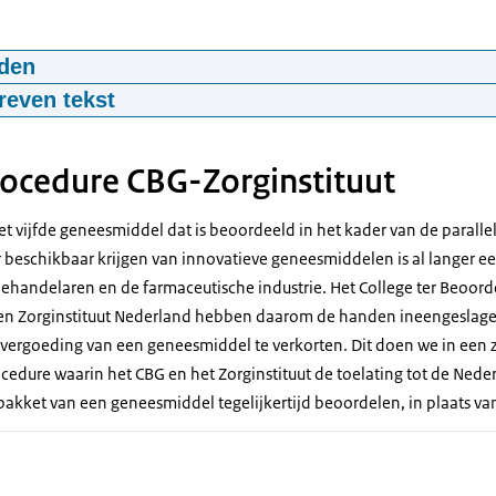
den
van geneesmiddelen door het Zorginstituut
reven tekst
02:00
mp4
275.1 MB
Nederland]
procedure CBG-Zorginstituut
derland betaalt mee aan de gezondheidszorg. Zorginstituut Nederlan
n betaalbaar blijft.
et vijfde geneesmiddel dat is beoordeeld in het kader van de paralle
rbeeld een nieuw medicijn op de markt, dan beoordelen wij of het 
er beschikbaar krijgen van innovatieve geneesmiddelen is al langer 
 basispakket. We geven daarover advies aan de minister voor Medisc
behandelaren en de farmaceutische industrie. Het College ter Beoord
g gaat zo:
n Zorginstituut Nederland hebben daarom de handen ineengeslagen
n is goedgekeurd kan de fabrikant een aanvraag bij ons doen voor to
e vergoeding van een geneesmiddel te verkorten. Dit doen we in een 
jving
odra we alle informatie en wetenschappelijke onderzoeken hebben
ocedure waarin het CBG en het Zorginstituut de toelating tot de Ned
pakket van een geneesmiddel tegelijkertijd beoordelen, in plaats van
en vragen als:
s de ziekte?