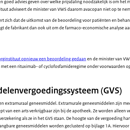
n goed advies geven over welke prijsdaling noodzakelijk is om het 
ituut adviseert de minister van VWS daarom avacopan niet op te ne
eert zich dat de uitkomst van de beoordeling voor patiënten en behan
odigt de fabrikant dan ook uit om de farmaco-economische analyse aan
Zorginstituut opnieuw een beoordeling gedaan
en de minister van VW
 met een rituximab- of cyclofosfamideregime onder voorwaarden op 
elenvergoedingssysteem (GVS)
een extramuraal geneesmiddel. Extramurale geneesmiddelen zijn me
ept van een arts verkrijgbaar zijn bij de apotheek. Ze worden alleen v
erzekering als ze in het GVS staan. De hoogte van de vergoeding hang
vangbare geneesmiddelen worden geclusterd op bijlage 1A. Hiervoor