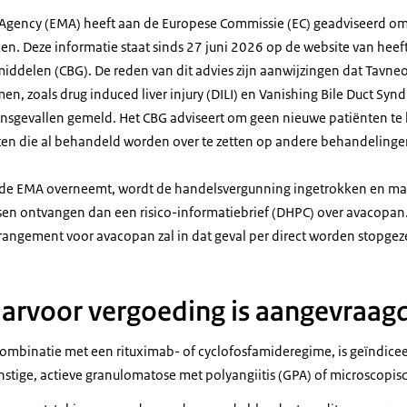
Agency (EMA) heeft aan de Europese Commissie (EC) geadviseerd o
en. Deze informatie staat sinds 27 juni 2026 op de website van heeft
ddelen (CBG). De reden van dit advies zijn aanwijzingen dat Tavneos
en, zoals drug induced liver injury (DILI) en Vanishing Bile Duct Syn
densgevallen gemeld. Het CBG adviseert om geen nieuwe patiënten te 
en die al behandeld worden over te zetten op andere behandelinge
an de EMA overneemt, wordt de handelsvergunning ingetrokken en m
en ontvangen dan een risico-informatiebrief (DHPC) over avacopan
ngement voor avacopan zal in dat geval per direct worden stopgez
aarvoor vergoeding is aangevraag
ombinatie met een rituximab- of cyclofosfamideregime, is geïndice
stige, actieve granulomatose met polyangiitis (GPA) of microscopisc