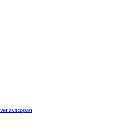
lijft. Of dat het
krijgen.
g voor andere
. En we krijgen
uit uiteindelijk of
over avacopan
dicijnen die het