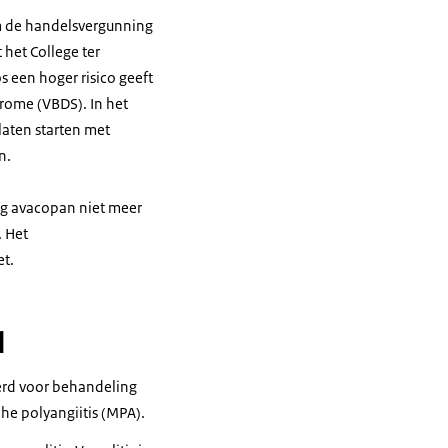
m de handelsvergunning
 het College ter
 een hoger risico geeft
drome (VBDS). In het
laten starten met
n.
ag avacopan niet meer
. Het
et.
d
erd voor behandeling
he polyangiitis (MPA).