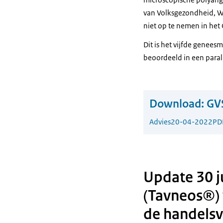
van Volksgezondheid, W
niet op te nemen in het
Dit is het vijfde genees
beoordeeld in een paral
Download:
GV
Advies
20-04-2022
PD
Update 30 j
(Tavneos®) 
de handels