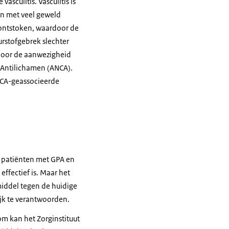
culitis. Vasculitis is
en met veel geweld
 ontstoken, waardoor de
rstofgebrek slechter
 door de aanwezigheid
 Antilichamen (ANCA).
NCA-geassocieerde
 patiënten met GPA en
effectief is. Maar het
middel tegen de huidige
ijk te verantwoorden.
om kan het Zorginstituut