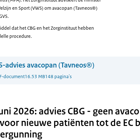
elzijn en Sport (VWS) om avacopan (Tavneos®)
 GVS.
middel dat het CBG en het Zorginstituut hebben
lelle procedure.
S-advies avacopan (Tavneos®)
F-document
16.53 MB
148 pagina's
uni 2026: advies CBG - geen avac
voor nieuwe patiënten tot de EC b
vergunning