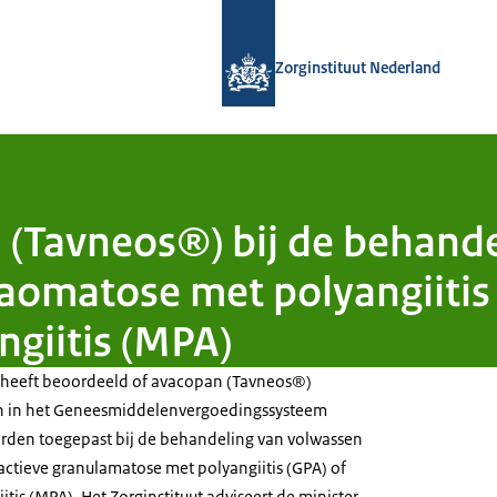
Naar de homepage van Zorginstituut
Zorginstituut Nederland
(Tavneos®) bij de behande
aomatose met polyangiitis 
ngiitis (MPA)
d heeft beoordeeld of avacopan (Tavneos®)
in het Geneesmiddelenvergoedingssysteem
rden toegepast bij de behandeling van volwassen
actieve granulamatose met polyangiitis (GPA) of
tis (MPA). Het Zorginstituut adviseert de minister