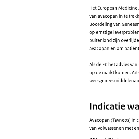
Het European Medicine 
van avacopan in te trekk
Boordeling van Geneesmi
op ernstige leverproblem
buitenland zijn overlij
avacopan en om patiënt
Als de EC het advies v
op de markt komen. Arts
weesgeneesmiddelenarra
Indicatie w
Avacopan (Tavneos) in c
van volwassenen met ern