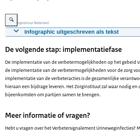
Vergroot afbeelding Deze afbeelding brengt de belangrijkste waarnemingen 
Beeld: Zorginstituut Nederland
Infographic uitgeschreven als tekst
De infographic toont de samenvatting van het 'Verbetersi
De volgende stap: implementatiefase
verbetermogelijkheden vastgesteld voor meer passende zor
laat gezonde, niet-zwangere vrouwen met een blaasonts
De implementatie van de verbetermogelijkheden op het gebeid va
verbeter de voorlichting op patiëntenwebsites;
de implementatie van de verbetermogelijkheden voor de zorg voor
zet vaker een urinekweek in bij risicogroepen of bij tek
implementatie van de verbeteracties is de gezamenlijke verantwoo
kies minder vaak voor een kijkoperatie van de blaas bij
hieraan een bijdrage leveren. Het Zorginstituut zal waar nodig e
bijeenkomsten om partijen samen te brengen.
kies minder vaak voor een echografie van de urinewege
schrijf minder vaak langdurige antibiotica profylaxe vo
Meer informatie of vragen?
De verbetermogelijkheden uit het verbetersignalement lei
Hebt u vragen over het Verbetersignalement Urineweginfecties? M
patiënten zijn beter geïnformeerd en meer betrokken,
patiënten wordt onnodig en belastend onderzoek besp