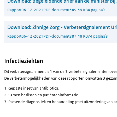
Download:
Begeleidende brief aan de minister bij
Rapport
06-12-2021
PDF-document
549.59 KB
4 pagina's
Download:
Zinnige Zorg - Verbetersignalement Ur
Rapport
06-12-2021
PDF-document
887.48 KB
74 pagina's
Infectieziekten
Dit verbetersignalement is 1 van de 3 verbetersignalementen over
De verbetermogelijkheden van deze rapporten omvatten 3 gezame
Gepaste inzet van antibiotica.
Samen beslissen en patiënteninformatie.
Passende diagnostiek en behandeling (met uitzondering van an