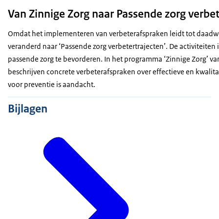
de behandeling is effectiever, waardoor patiënten snelle
Van Zinnige Zorg naar Passende zorg verbet
patiënten ervaren minder onnodige bijwerkingen en co
tegengaan van antibioticaresistentie;
Omdat het implementeren van verbeterafspraken leidt tot daadwe
€ 4,5 miljoen per jaar aan extra zorgkosten (exclusief i
veranderd naar ‘Passende zorg verbetertrajecten’. De activiteiten
passende zorg te bevorderen. In het programma ‘Zinnige Zorg’ van
Het Zorginstituut monitort en evalueert de voortgang van
beschrijven concrete verbeterafspraken over effectieve en kwalita
voor preventie is aandacht.
Bijlagen