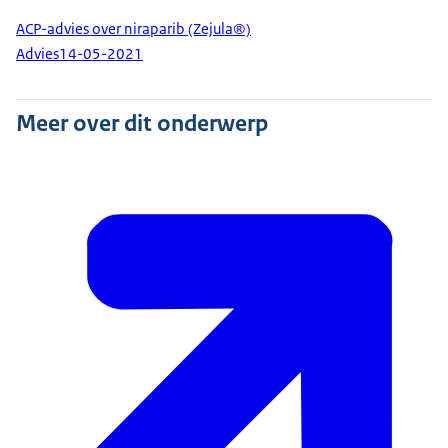
ACP-advies over niraparib (Zejula®)
Advies
14-05-2021
Meer over dit onderwerp