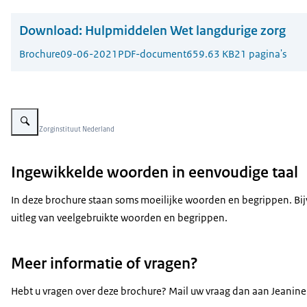
Download:
Hulpmiddelen Wet langdurige zorg
Brochure
09-06-2021
PDF-document
659.63 KB
21 pagina's
Vergroot afbeelding Handreiking Hulpmiddelen Wlz - uitleg in eenvoudige ta
Beeld: © Zorginstituut Nederland
Ingewikkelde woorden in eenvoudige taal
In deze brochure staan soms moeilijke woorden en begrippen. Bij
uitleg van veelgebruikte woorden en begrippen.
Meer informatie of vragen?
Hebt u vragen over deze brochure? Mail uw vraag dan aan Jeanine