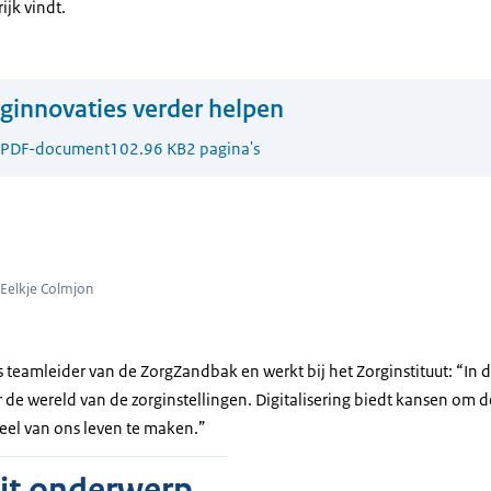
ijk vindt.
ginnovaties verder helpen
PDF-document
102.96 KB
2 pagina's
Cardoso Ribeiro over zorginnovaties
 Eelkje Colmjon
s teamleider van de ZorgZandbak en werkt bij het Zorginstituut: “In 
 de wereld van de zorginstellingen. Digitalisering biedt kansen om d
el van ons leven te maken.”
dit onderwerp