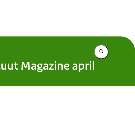
 Nederland
Vul in wat u z
tuut Magazine april