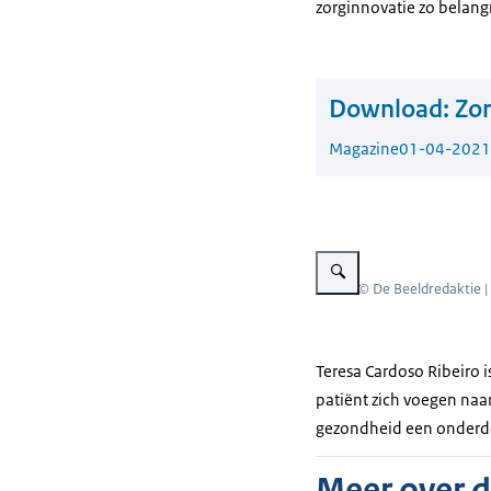
zorginnovatie zo belangr
Download:
Zor
Magazine
01-04-2021
Vergroot afbeelding Teresa 
Beeld: © De Beeldredaktie |
Teresa Cardoso Ribeiro i
patiënt zich voegen naar
gezondheid een onderde
Meer over 