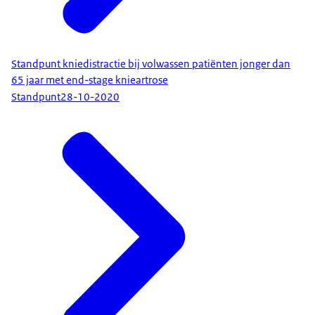
Standpunt kniedistractie bij volwassen patiënten jonger dan
65 jaar met end-stage knieartrose
Standpunt
28-10-2020