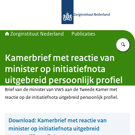
Naar de homepage van Zorginstituut
Zorginstituut Nederland
Zorginstituut Nederland
Publicaties
Vu
Kamerbrief met reactie van
minister op initiatiefnota
uitgebreid persoonlijk profiel
Brief van de minister van VWS aan de Tweede Kamer met
reactie op de initiatiefnota uitgebreid persoonlijk profiel.
Download:
Kamerbrief met reactie van
minister op initiatiefnota uitgebreid