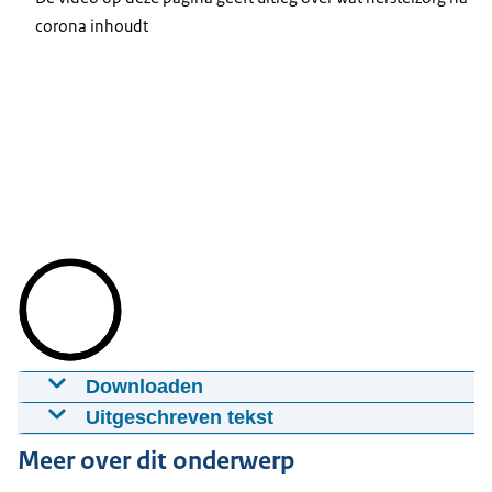
corona inhoudt
Downloaden
Herstelzorg na corona (video)
Uitgeschreven tekst
27-07-2020
00:03:12
mp4
114 MB
[Harald Miedema, medisch adviseur Zorginstituut
Meer over dit onderwerp
Nederland]
Download