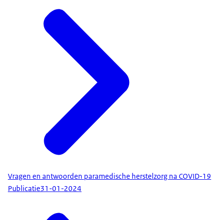
logopedie, moet hen helpen om zo veel mogelijk
hun levens weer op te kunnen pakken.
[Harald Miedema]
Deze verruiming is echt bedoeld voor mensen die
extreem ziek zijn geweest door die corona-
infectie. We kennen allemaal de beelden van
mensen die op ic's zijn opgenomen geweest en
in ziekenhuizen zijn opgenomen geweest. Maar
ook mensen in de thuissituatie zijn ernstig en
langdurig ziek geweest. Mensen die dan in de
herstelfase dus nog ernstige klachten en
beperkingen ondervinden, daar is deze zorg voor
bedoeld.
Vragen en antwoorden paramedische herstelzorg na COVID-19
Publicatie
31-01-2024
Voor de mensen die in het ziekenhuis zijn
opgenomen geweest, bepaalt de medisch
specialist welke zorg nodig is. Dat kan de specialist