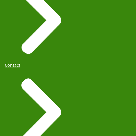
Het is trouwens belangrijk om te vermelden, dat
een voorwaarde voor het krijgen van deze zorg
voor patiënten, is dat zij bereid zijn mee te doen
aan het onderzoek, dat op termijn de effecten van
deze zorg ook beter moet vaststellen. Die
deelname aan het onderzoek houdt in dat mensen
bereid zijn om de behandelgegevens die in het
dossier worden vastgelegd om die tot beschikking
Contact
te stellen van een onderzoeksgroep die dat
onderzoek uitvoert.
[Lees het volledige advies op de website van
Zorginstituut Nederland. Een productie van
Zorginstituut Nederland, 2020.]