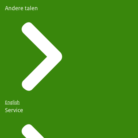
Andere talen
eerste periode van 6 maanden. En dat mensen
daarmee weer een optimaal niveau hebben
bereikt. Maar er zullen mensen zijn die niet hun
oorspronkelijke niveau helemaal bereiken. Wij
denken niet dan verder behandelen met deze
behandelingen dan zinvol is.
Het is niet zo dat je per se positief getest moet zijn.
Bij mensen in het ziekenhuis is dat meestal wel het
geval geweest, maar in de thuissituatie was er in de
periode van maart tot mei bijvoorbeeld een groot
gebrek aan testen en zijn veel mensen dus niet
getest. Dan moet de huisarts dus goed bekijken of
English
er sprake is van een waarschijnlijke corona-
Service
infectie, die zodanig ernstig was en waarvan de
gevolgen zo ernstig zijn, dat deze zorg aangewezen
is.