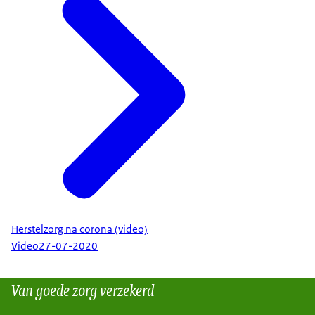
zijn die dat bij ontslag vaststelt of bij een
poliklinische controle. Het kan ook zijn dat
iemand in een revalidatiecentrum is opgenomen
en dat de specialist daar die zorg bepaalt. Voor de
mensen die thuis ziek zijn geweest, speelt de
huisarts een belangrijke rol. Die moet vaststellen
of iemand zodanig ernstige klachten en
beperkingen ondervindt in die herstelfase, dat
deze zorg nodig is.
Als mensen na 6 maanden nog steeds klachten
hebben en de medisch specialist stelt vast dat er
sprake is van blijvende longschade of andere
Herstelzorg na corona (video)
lichamelijke schade, dan kan hij verwijzen voor
Video
27-07-2020
nog een behandeltermijn van maximaal 6
maanden. Als er sprake is van andere klachten,
Van goede zorg verzekerd
zoals spierklachten en vermoeidheidsklachten,
dan verwachten wij dat die behandeld zijn in die