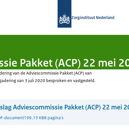
Naar de homepage van Zorginstituut
Zorginstituut Nederland
sie Pakket (ACP) 22 mei 2
adering van de Adviescommissie Pakket (ACP) van
gadering van 3 juli 2020 besproken en vastgesteld.
slag Adviescommissie Pakket (ACP) 22 mei 
F-document
199.13 KB
8 pagina's