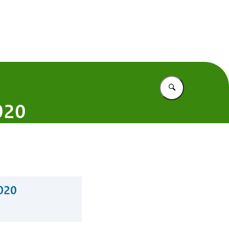
 Nederland
Vul in wat u z
020
2020