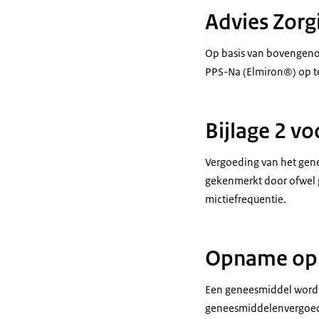
Advies Zorg
Op basis van bovengeno
PPS-Na (Elmiron®) op te
Bijlage 2 v
Vergoeding van het gene
gekenmerkt door ofwel g
mictiefrequentie.
Opname op b
Een geneesmiddel wordt 
geneesmiddelenvergoedi