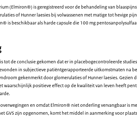
ium (Elmiron®) is geregistreerd voor de behandeling van blaaspij
laties of Hunner laesies bij volwassenen met matige tot hevige pij
on® is beschikbaar als harde capsule die 100 mg pentosanpolysulfaa
g
is tot de conclusie gekomen dat er in placebogecontroleerde studies
evonden in subjectieve patiëntgerapporteerde uitkomstmaten na b
yndroom gekenmerkt door glomerulaties of Hunner laesies. Gezien 
 waarschijnlijk positieve effect op de kwaliteit van leven heeft pe
arde.
verwegingen en omdat Elmiron® niet onderling vervangbaar is me
et GVS zijn opgenomen, komt het middel in aanmerking voor plaats