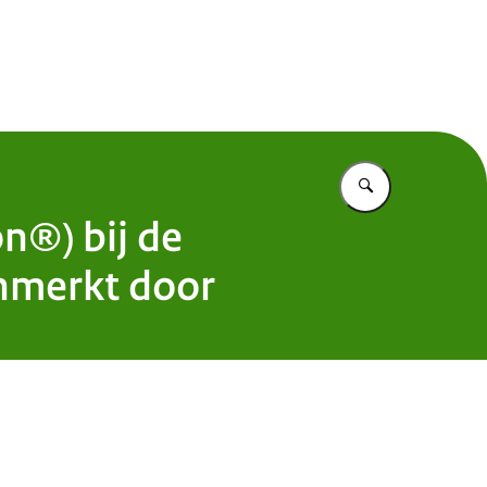
 Nederland
Vul in wat u z
n®) bij de
nmerkt door