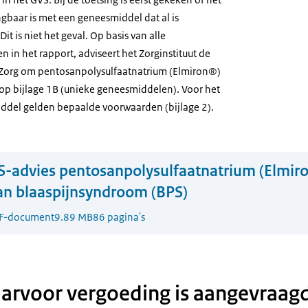
gbaar is met een geneesmiddel dat al is
t is niet het geval. Op basis van alle
in het rapport, adviseert het Zorginstituut de
 Zorg om pentosanpolysulfaatnatrium (Elmiron®)
op bijlage 1B (unieke geneesmiddelen). Voor het
iddel gelden bepaalde voorwaarden (bijlage 2).
-advies pentosanpolysulfaatnatrium (Elmiro
an blaaspijnsyndroom (BPS)
F-document
9.89 MB
86 pagina's
aarvoor vergoeding is aangevraag