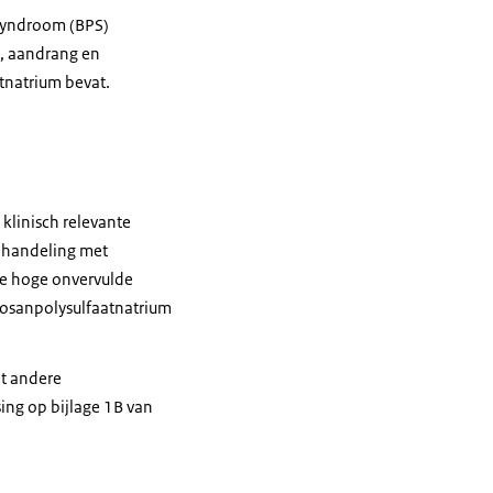
nsyndroom (BPS)
n, aandrang en
tnatrium bevat.
 klinisch relevante
ehandeling met
de hoge onvervulde
ntosanpolysulfaatnatrium
t andere
ing op bijlage 1B van