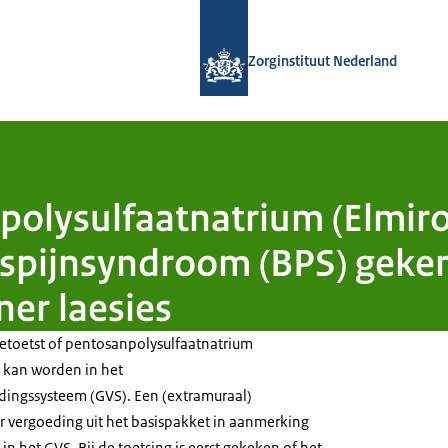
Naar de homepage van Zorginstituut
Zorginstituut Nederland
olysulfaatnatrium (Elmiro
aspijnsyndroom (BPS) geke
ner laesies
getoetst of pentosanpolysulfaatnatrium
kan worden in het
ngssysteem (GVS). Een (extramuraal)
 vergoeding uit het basispakket in aanmerking
n het GVS. Bij de toetsing is eerst gekeken of het