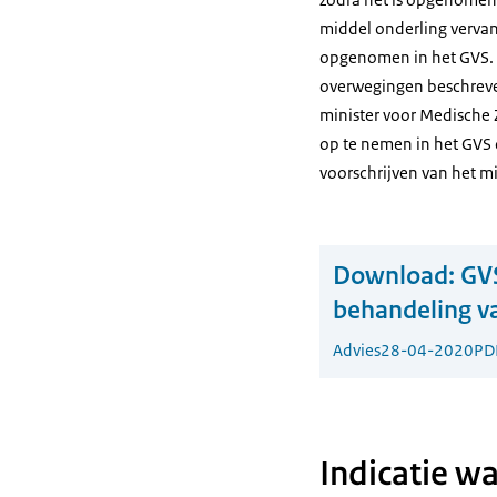
middel onderling vervan
opgenomen in het GVS. Di
overwegingen beschreven 
minister voor Medische
op te nemen in het GVS 
voorschrijven van het m
Download:
GVS
behandeling v
Advies
28-04-2020
PD
Indicatie w