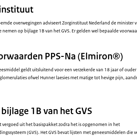
instituut
emde overwegingen adviseert Zorginstituut Nederland de minister 
 nemen op bijlage 1B van het GVS. Er gelden wel bepaalde voorwaar
oorwaarden PPS-Na (Elmiron®)
esmiddel geldt uitsluitend voor een verzekerde van 18 jaar of oud
lomerulaties ofwel Hunner laesies met matige tot hevige pijn, aand
ijlage 1B van het GVS
vergoed uit het basispakket zodra het is opgenomen in het
ngssysteem (GVS). Het GVS bevat lijsten met geneesmiddelen die v