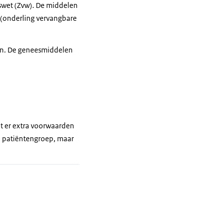
gswet (Zvw). De middelen
g (onderling vervangbare
zijn. De geneesmiddelen
at er extra voorwaarden
le patiëntengroep, maar