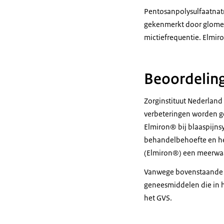
Pentosanpolysulfaatnatr
gekenmerkt door glomeru
mictiefrequentie. Elmir
Beoordelin
Zorginstituut Nederland 
verbeteringen worden g
Elmiron® bij blaaspijns
behandelbehoefte en het
(Elmiron®) een meerwa
Vanwege bovenstaande o
geneesmiddelen die in h
het GVS.