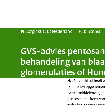
Zorginstituut Nederland
Publicaties
GVS-advies pentosanp
behandeling van bla
glomerulaties of Hun
Het Zorginstituut heeft 
(Elmiron®) opgenomen 
Geneesmiddelenvergoedi
geneesmiddel komt voor
zodra het is opgenomen i