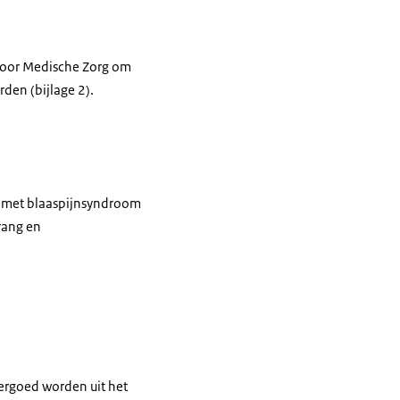
voor Medische Zorg om
den (bijlage 2).
er met blaaspijnsyndroom
rang en
ergoed worden uit het