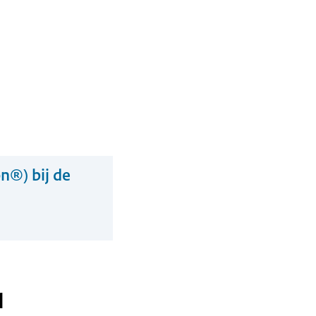
n®) bij de
d