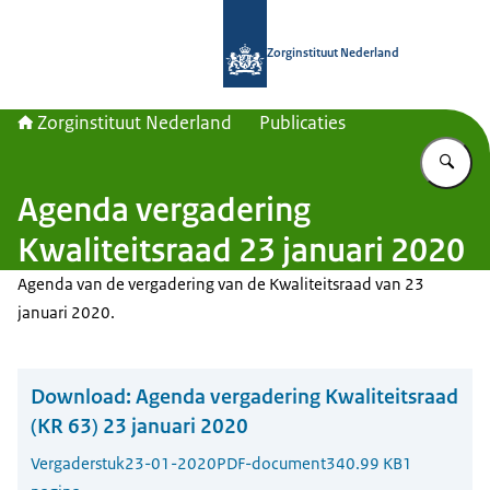
Naar de homepage van Zorginstituut
Zorginstituut Nederland
Zorginstituut Nederland
Publicaties
Vu
Agenda vergadering
Kwaliteitsraad 23 januari 2020
Agenda van de vergadering van de Kwaliteitsraad van 23
januari 2020.
Download:
Agenda vergadering Kwaliteitsraad
(KR 63) 23 januari 2020
Vergaderstuk
23-01-2020
PDF-document
340.99 KB
1