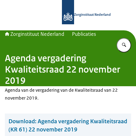
Naar de homepage van Zorginstituut
Zorginstituut Nederland
Zorginstituut Nederland
Publicaties
Vu
Agenda vergadering
Kwaliteitsraad 22 november
2019
Agenda van de vergadering van de Kwaliteitsraad van 22
november 2019.
Download:
Agenda vergadering Kwaliteitsraad
(KR 61) 22 november 2019