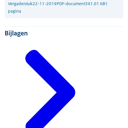
Vergaderstuk
22-11-2019
PDF-document
341.01 KB
1
pagina
Bijlagen