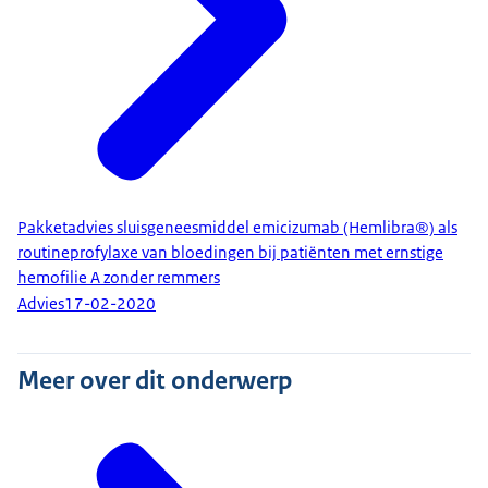
Pakketadvies sluisgeneesmiddel emicizumab (Hemlibra®) als
routineprofylaxe van bloedingen bij patiënten met ernstige
hemofilie A zonder remmers
Advies
17-02-2020
Meer over dit onderwerp