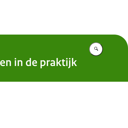
 Nederland
Vul in wat u z
n in de praktijk