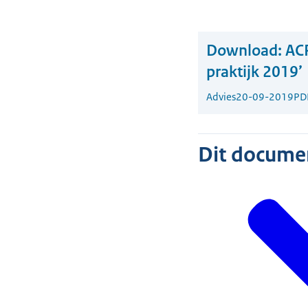
Download:
ACP
praktijk 2019’
Advies
20-09-2019
PD
Dit document