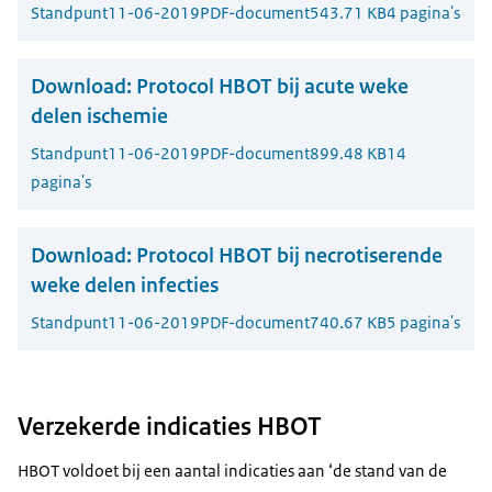
Standpunt
11-06-2019
PDF-document
543.71 KB
4 pagina's
Download:
Protocol HBOT bij acute weke
delen ischemie
Standpunt
11-06-2019
PDF-document
899.48 KB
14
pagina's
Download:
Protocol HBOT bij necrotiserende
weke delen infecties
Standpunt
11-06-2019
PDF-document
740.67 KB
5 pagina's
Verzekerde indicaties HBOT
HBOT voldoet bij een aantal indicaties aan ‘de stand van de