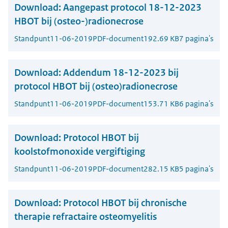
Download:
Aangepast protocol 18-12-2023
HBOT bij (osteo-)radionecrose
Standpunt
11-06-2019
PDF-document
192.69 KB
7 pagina's
Download:
Addendum 18-12-2023 bij
protocol HBOT bij (osteo)radionecrose
Standpunt
11-06-2019
PDF-document
153.71 KB
6 pagina's
Download:
Protocol HBOT bij
koolstofmonoxide vergiftiging
Standpunt
11-06-2019
PDF-document
282.15 KB
5 pagina's
Download:
Protocol HBOT bij chronische
therapie refractaire osteomyelitis