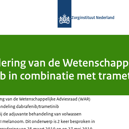
Naar de homepage van Zorginstituut
Zorginstituut Nederland
dering van de Wetenschapp
b in combinatie met tramet
ring van de Wetenschappelijke Adviesraad (WAR)
ndeling dabrafenib/trametinib
ij de adjuvante behandeling van volwassen
II melanoom. Dit onderwerp is 2 keer besproken in
ergadering van 25 maart 2019 en en 27 mei 2019.