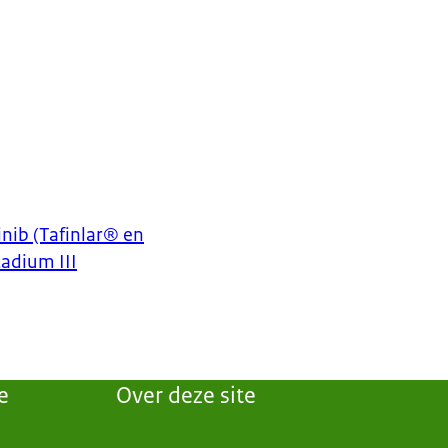
nib (Tafinlar® en
adium III
e
Over deze site