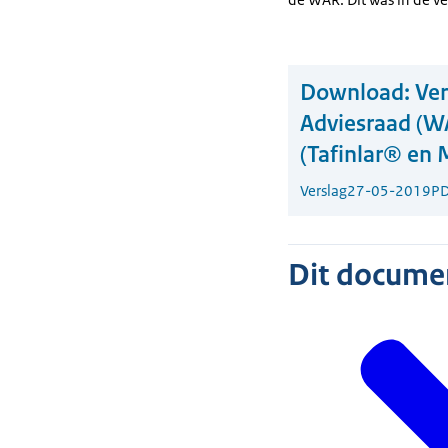
Download:
Ver
Adviesraad (WA
(Tafinlar® en 
Verslag
27-05-2019
PD
Dit document