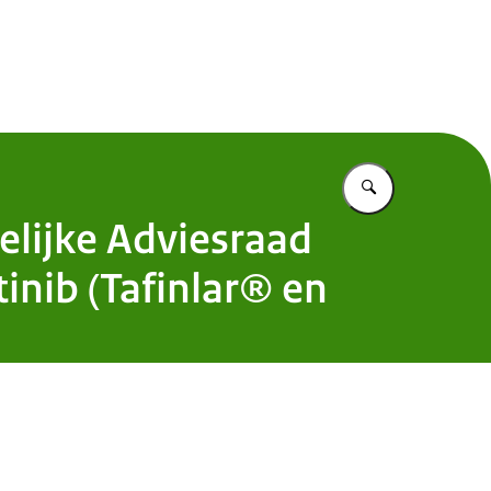
 Nederland
Vul in wat u z
elijke Adviesraad
inib (Tafinlar® en