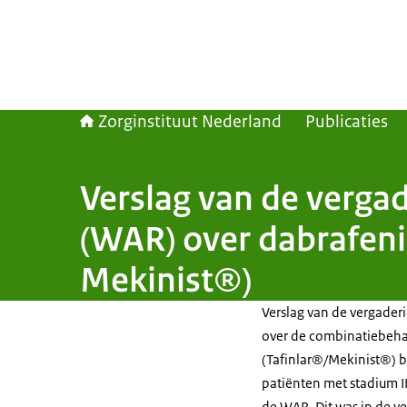
Zorginstituut Nederland
Publicaties
Verslag van de verga
(WAR) over dabrafeni
Mekinist®)
Verslag van de vergade
over de combinatiebeha
(Tafinlar®/Mekinist®) b
patiënten met stadium I
de WAR. Dit was in de v