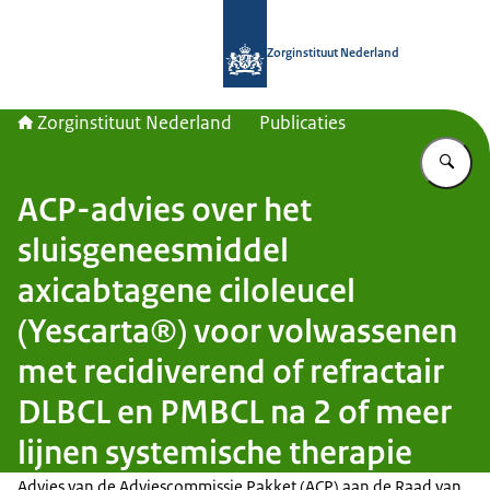
Naar de homepage van Zorginstituut
Zorginstituut Nederland
Zorginstituut Nederland
Publicaties
Vu
ACP-advies over het
sluisgeneesmiddel
axicabtagene ciloleucel
(Yescarta®) voor volwassenen
met recidiverend of refractair
DLBCL en PMBCL na 2 of meer
lijnen systemische therapie
Advies van de Adviescommissie Pakket (ACP) aan de Raad van