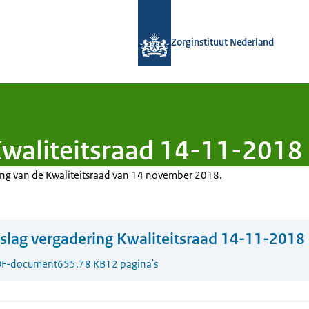
Naar de homepage van Zorginstituut
Zorginstituut Nederland
Kwaliteitsraad 14-11-2018
ing van de Kwaliteitsraad van 14 november 2018.
slag vergadering Kwaliteitsraad 14-11-2018
F-document
655.78 KB
12 pagina's