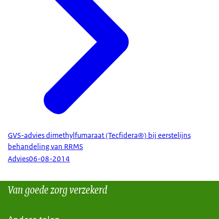
GVS-advies dimethylfumaraat (Tecfidera®) bij eerstelijns
behandeling van RRMS
Advies
06-08-2014
Van goede zorg verzekerd