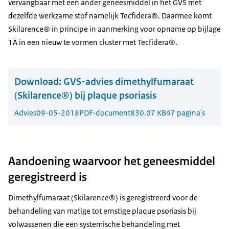
vervangbaar met een ander geneesmiddel in het GVS met
dezelfde werkzame stof namelijk Tecfidera®. Daarmee komt
Skilarence® in principe in aanmerking voor opname op bijlage
1A in een nieuw te vormen cluster met Tecfidera®.
Download:
GVS-advies dimethylfumaraat
(Skilarence®) bij plaque psoriasis
Advies
09-05-2018
PDF-document
830.07 KB
47 pagina's
Aandoening waarvoor het geneesmiddel
geregistreerd is
Dimethylfumaraat (Skilarence®) is geregistreerd voor de
behandeling van matige tot ernstige plaque psoriasis bij
volwassenen die een systemische behandeling met