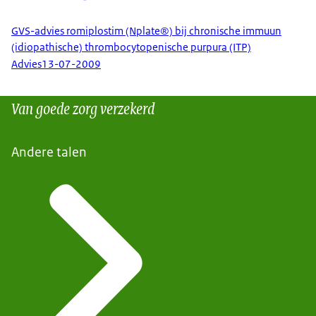
GVS-advies romiplostim (Nplate®) bij chronische immuun
(idiopathische) thrombocytopenische purpura (ITP)
Advies
13-07-2009
Van goede zorg verzekerd
Andere talen