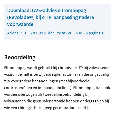
Download:
GVS-advies eltrombopag
(Revolade®) bij cITP: aanpassing nadere
voorwaarde
Advies
24-11-2016
PDF-document
520.85 KB
25 pagina's
Beoordeling
Eltrombopag wordt gebruikt bij chronische ITP bij volwassenen
waarbij de milt is verwijderd (splenectomie) en die ongevoelig
zijn voor andere behandelingen (met bijvoorbeeld
corticosteroïden en immunoglobulines). Eltrombopag kan ook
worden overwogen als tweedelijnsbehandeling bij
volwassenen die geen splenectomie hebben ondergaan en bij
wie een chirurgische ingreep gecontra-indiceerd is.