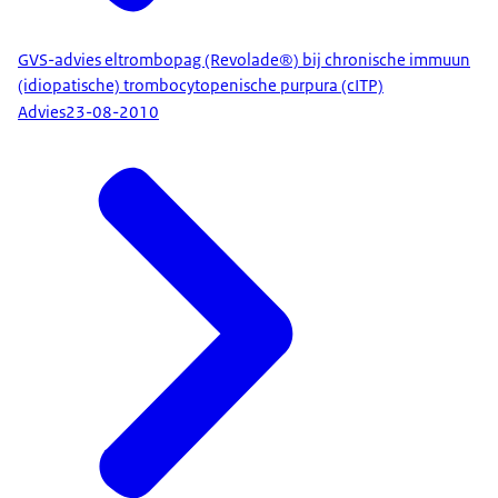
GVS-advies eltrombopag (Revolade®) bij chronische immuun
(idiopatische) trombocytopenische purpura (cITP)
Advies
23-08-2010