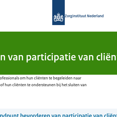
Naar de homepage van Zorginstituut
Zorginstituut Nederland
 van participatie van clië
rofessionals om hun cliënten te begeleiden naar
of hun cliënten te ondersteunen bij het sluiten van
ndpunt bevorderen van participatie van clië