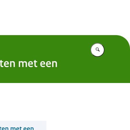
 Nederland
Vul in wat u z
nten met een
nten met een