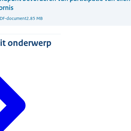
ornis
DF-document
2.85 MB
dit onderwerp