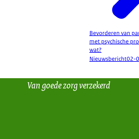
Bevorderen van par
met psychische pr
wat?
Nieuwsbericht
02-
Van goede zorg verzekerd