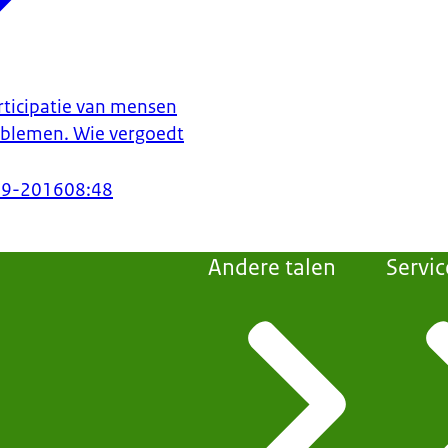
ticipatie van mensen
oblemen. Wie vergoedt
09-2016
08:48
Andere talen
Servic