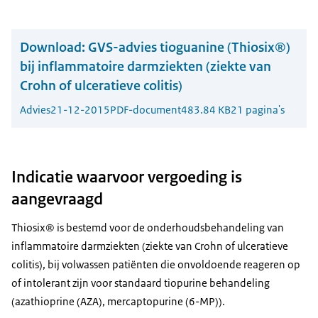
Download:
GVS-advies tioguanine (Thiosix®)
bij inflammatoire darmziekten (ziekte van
Crohn of ulceratieve colitis)
Advies
21-12-2015
PDF-document
483.84 KB
21 pagina's
Indicatie waarvoor vergoeding is
aangevraagd
Thiosix® is bestemd voor de onderhoudsbehandeling van
inflammatoire darmziekten (ziekte van Crohn of ulceratieve
colitis), bij volwassen patiënten die onvoldoende reageren op
of intolerant zijn voor standaard tiopurine behandeling
(azathioprine (AZA), mercaptopurine (6-MP)).