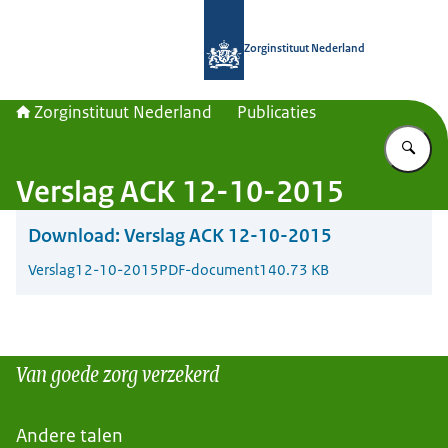
Naar de homepage van Zorginstituut
Zorginstituut Nederland
Zorginstituut Nederland
Publicaties
Vu
Verslag ACK 12-10-2015
Download:
Verslag ACK 12-10-2015
Verslag
12-10-2015
PDF-document
140.73 KB
Van goede zorg verzekerd
Andere talen