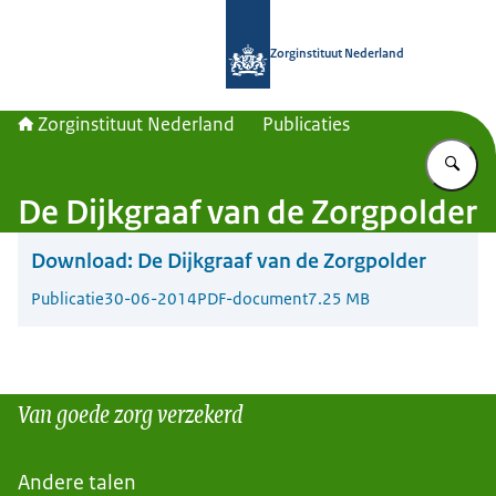
Naar de homepage van Zorginstituut
Zorginstituut Nederland
Zorginstituut Nederland
Publicaties
Vu
De Dijkgraaf van de Zorgpolder
Download:
De Dijkgraaf van de Zorgpolder
Publicatie
30-06-2014
PDF-document
7.25 MB
Van goede zorg verzekerd
Andere talen