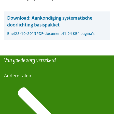
Download:
Aankondiging systematische
doorlichting basispakket
Brief
28-10-2013
PDF-document
41.94 KB
4 pagina's
Van goede zorg verzekerd
Andere talen