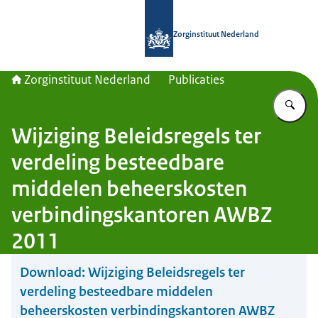
Naar de homepage van Zorginstituut
Zorginstituut Nederland
Zorginstituut Nederland
Publicaties
Vu
Wijziging Beleidsregels ter
verdeling besteedbare
middelen beheerskosten
verbindingskantoren AWBZ
2011
Download:
Wijziging Beleidsregels ter
verdeling besteedbare middelen
beheerskosten verbindingskantoren AWBZ