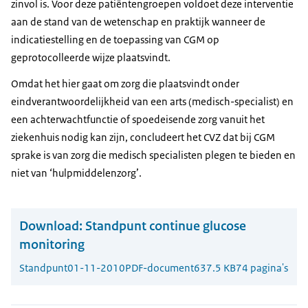
zinvol is. Voor deze patiëntengroepen voldoet deze interventie
aan de stand van de wetenschap en praktijk wanneer de
indicatiestelling en de toepassing van CGM op
geprotocolleerde wijze plaatsvindt.
Omdat het hier gaat om zorg die plaatsvindt onder
eindverantwoordelijkheid van een arts (medisch-specialist) en
een achterwachtfunctie of spoedeisende zorg vanuit het
ziekenhuis nodig kan zijn, concludeert het CVZ dat bij CGM
sprake is van zorg die medisch specialisten plegen te bieden en
niet van ‘hulpmiddelenzorg’.
Download:
Standpunt continue glucose
monitoring
Standpunt
01-11-2010
PDF-document
637.5 KB
74 pagina's