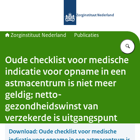
Naar de homepage van Zorginstituut
Zorginstituut Nederland
Zorginstituut Nederland
Publicaties
Vu
Oude checklist voor medische
indicatie voor opname in een
astmacentrum is niet meer
geldig; netto-
gezondheidswinst van
verzekerde is uitgangspunt
Download:
Oude checklist voor medische
indicatie voor opname in een astmacentrum is