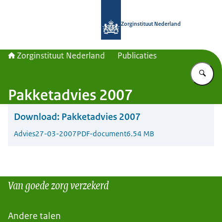
Naar de homepage van Zorginstituut
Zorginstituut Nederland
Zorginstituut Nederland
Publicaties
Vu
Pakketadvies 2007
Download:
Pakketadvies 2007
Advies
27-03-2007
PDF-document
6.54 MB
Van goede zorg verzekerd
Andere talen