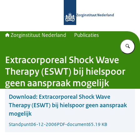
Naar de homepage van Zorginstituut
Zorginstituut Nederland
Zorginstituut Nederland
Publicaties
Vu
Extracorporeal Shock Wave
Therapy (ESWT) bij hielspoor
geen aanspraak mogelijk
Download:
Extracorporeal Shock Wave
Therapy (ESWT) bij hielspoor geen aanspraak
mogelijk
Standpunt
06-12-2006
PDF-document
65.19 KB