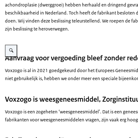
achondroplasie (dwerggroei) hebben herhaald en dringend gev
beschikbaarheid in Nederland. Toch heeft de fabrikant besloten di
doen. Wij vinden deze beslissing teleurstellend. We roepen de fa
zijn beslissing te heroverwegen.
Vergroot afbeelding De foto toont iemand met achondroplasie die kijkt na
Aanvraag voor vergoeding bleef zonder red
Voxzogo is al in 2021 goedgekeurd door het Europees Geneesmidde
niet gebruikelijk is, hebben we onder meer een speciale bijeenk
Voxzogo is weesgeneesmiddel, Zorginstituu
Voxzogo is een zogeheten ‘weesgeneesmiddel’. Dat is een geneesmi
fabrikanten voor weesgeneesmiddelen vragen, zijn vaak erg hoog in