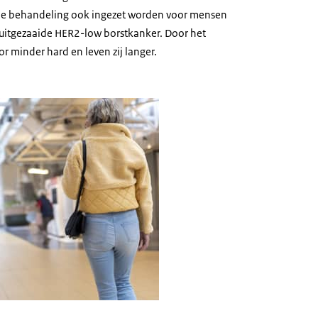
e behandeling ook ingezet worden voor mensen
 uitgezaaide HER2-low borstkanker. Door het
r minder hard en leven zij langer.
oto loopt een vrouw met haar rug naar de camera door een stationshal.