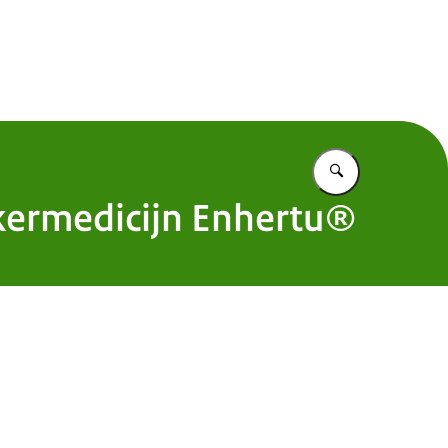
 Nederland
Vul in wat u z
kermedicijn Enhertu®