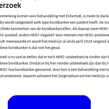
erzoek
aanmerking komen voor behandeling met Enhertu®, is mede te dank
ij wordt vastgesteld welk type borstkanker een patiënt heeft. De i
ifieke kenmerken van de borstkankercellen. Als daarop meer HER2-u
R2-positief, anders HER2-negatief. Voor mensen met HER2-positieve
® meerwaarde en wordt het medicijn al sinds april 2024 vergoed ui
ve borstkanker is dat niet het geval.
ek is nu vast te stellen dat er toch HER2-uitsteeksels te vinden zijn 
ve borstkanker. Omdat er bij hen minder uitsteeksels zijn dan bij 
 HER2-low borstkanker genoemd. Voor hen is een behandeling met 
 uit onderzoek. Daarom adviseert het Zorginstituut om het medicijn o