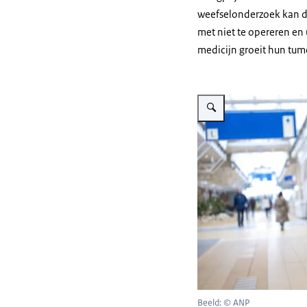
weefselonderzoek kan d
met niet te opereren en
medicijn groeit hun tumo
Vergroot afbeelding Op de f
Beeld: © ANP