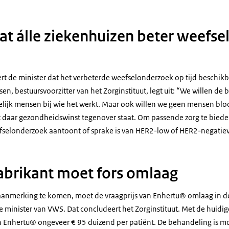
dat álle ziekenhuizen beter weefs
ert de minister dat het verbeterde weefselonderzoek op tijd beschikba
en, bestuursvoorzitter van het Zorginstituut, legt uit: “We willen d
ijk mensen bij wie het werkt. Maar ook willen we geen mensen bloo
 daar gezondheidswinst tegenover staat. Om passende zorg te bieden,
fselonderzoek aantoont of sprake is van HER2-low of HER2-negatiev
fabrikant moet fors omlaag
aanmerking te komen, moet de vraagprijs van Enhertu® omlaag in 
e minister van VWS. Dat concludeert het Zorginstituut. Met de huidige
 Enhertu® ongeveer € 95 duizend per patiënt. De behandeling is m