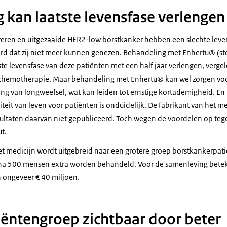
 kan laatste levensfase verlengen
eren en uitgezaaide HER2-low borstkanker hebben een slechte leven
rd dat zij niet meer kunnen genezen. Behandeling met Enhertu® (s
ste levensfase van deze patiënten met een half jaar verlengen, verge
hemotherapie. Maar behandeling met Enhertu® kan wel zorgen voor
ng van longweefsel, wat kan leiden tot ernstige kortademigheid. En 
eit van leven voor patiënten is onduidelijk. De fabrikant van het med
ultaten daarvan niet gepubliceerd. Toch wegen de voordelen op teg
ut.
et medicijn wordt uitgebreid naar een grotere groep borstkankerpat
ijna 500 mensen extra worden behandeld. Voor de samenleving beteke
n ongeveer € 40 miljoen.
ëntengroep zichtbaar door beter