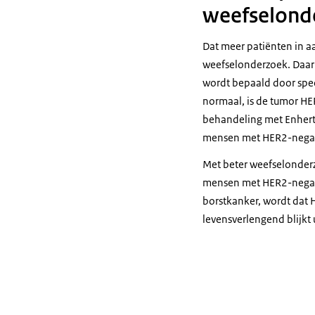
weefselond
Dat meer patiënten in 
weefselonderzoek. Daarb
wordt bepaald door spec
normaal, is de tumor HE
behandeling met Enhertu
mensen met HER2-negatie
Met beter weefselonderzo
mensen met HER2-negatie
borstkanker, wordt dat
levensverlengend blijkt