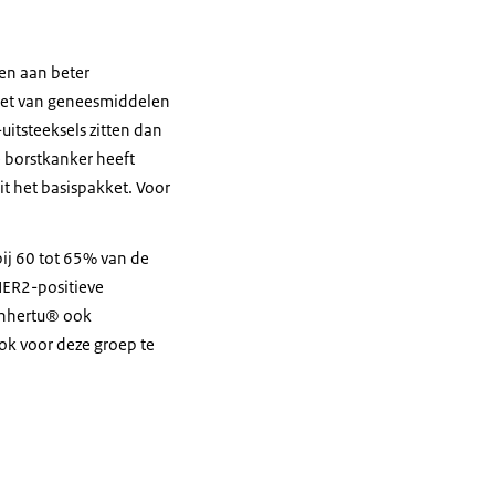
en aan beter
nzet van geneesmiddelen
itsteeksels zitten dan
 borstkanker heeft
t het basispakket. Voor
bij 60 tot 65% van de
HER2-positieve
Enhertu® ook
ok voor deze groep te