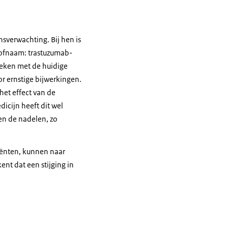
sverwachting. Bij hen is
tofnaam: trastuzumab-
leken met de huidige
 ernstige bijwerkingen.
het effect van de
icijn heeft dit wel
en de nadelen, zo
iënten, kunnen naar
nt dat een stijging in