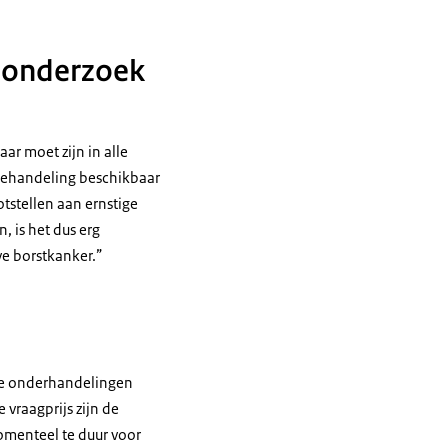
elonderzoek
ar moet zijn in alle
e behandeling beschikbaar
tstellen aan ernstige
 is het dus erg
e borstkanker.”
de onderhandelingen
 vraagprijs zijn de
omenteel te duur voor