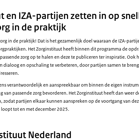
t en IZA-partijen zetten in op sne
g in de praktijk
org in de praktijk! Dat is het gezamenlijk doel waaraan de IZA-part
gpraktijken. Het Zorginstituut heeft binnen dit programma de opd
ssende zorg op te halen en deze te publiceren ter inspiratie. Ook h
m dialoog en opschaling te verbeteren, door partijen samen te bre
resseren.
lgens verantwoordelijk en aanspreekbaar om binnen de eigen instrume
g van passende zorg bevorderen. Het Zorginstituut heeft dan weer d
en, zodat partijen elkaar kunnen aanspreken op de voortgang van de
 loopt tot en met december 2025.
stituut Nederland