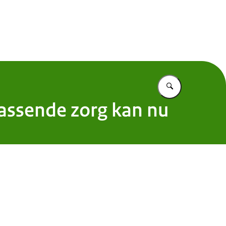
 Nederland
Vul in wat u z
passende zorg kan nu