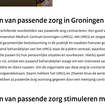
n van passende zorg in Groningen
rschillende voorbeelden van passende zorg contracteren. Een goed 
iversitair Medisch Centrum Groningen (UMCG). Het UMCG en zorgver
ld gezamenlijke besluitvorming in de praktijk én maakten hierover 
ssend behandelplan van het UMCG staat de patiënt centraal, waardoo
ie passen bij hun persoonlijke situaties en voorkeuren. Hierbij spee
te rol, omdat een passend behandelplan vraagt om een intensieve s
tiënt en diens naasten. Om de organisatie van deze zorg te contract
zorgverzekeraars. Daarin hebben het UMCG en Zilveren Kruis de eerst
ebben zij passende zorg voorrang gegeven door een meerjarig contrac
n van passende zorg stimuleren m