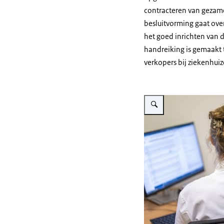
contracteren van gezame
besluitvorming gaat over
het goed inrichten van 
handreiking is gemaakt t
verkopers bij ziekenhui
Vergroot afbeelding De foto 