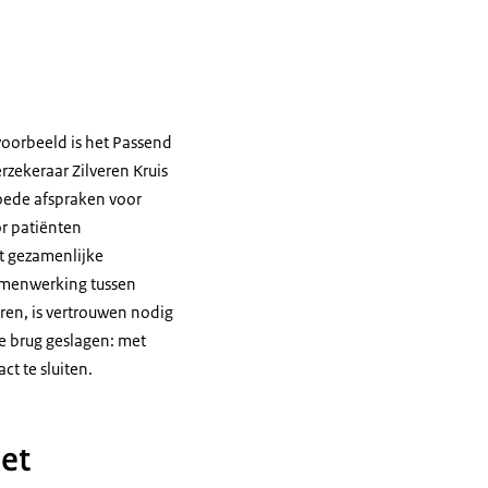
voorbeeld is het Passend
zekeraar Zilveren Kruis
goede afspraken voor
r patiënten
lt gezamenlijke
amenwerking tussen
eren, is vertrouwen nodig
e brug geslagen: met
t te sluiten.
et