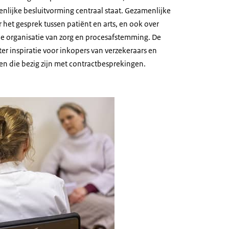
nlijke besluitvorming centraal staat. Gezamenlijke
 het gesprek tussen patiënt en arts, en ook over
de organisatie van zorg en procesafstemming. De
er inspiratie voor inkopers van verzekeraars en
zen die bezig zijn met contractbesprekingen.
toont een arts en patiënt die met elkaar in gesprek zijn.