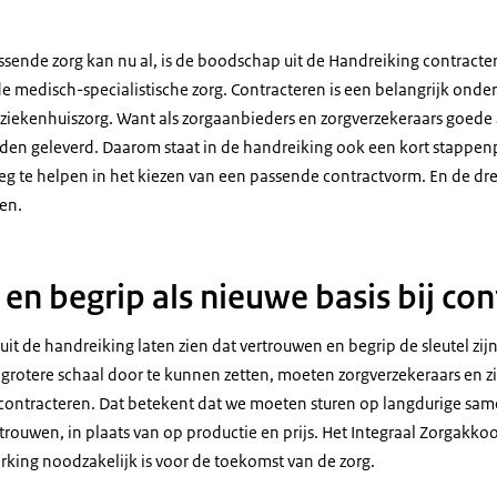
ssende zorg kan nu al, is de boodschap uit de Handreiking contract
e medisch-specialistische zorg. Contracteren is een belangrijk onder
 ziekenhuiszorg. Want als zorgaanbieders en zorgverzekeraars goed
den geleverd. Daarom staat in de handreiking ook een kort stappen
eg te helpen in het kiezen van een passende contractvorm. En de d
ren.
en begrip als nieuwe basis bij con
it de handreiking laten zien dat vertrouwen en begrip de sleutel zij
 grotere schaal door te kunnen zetten, moeten zorgverzekeraars en 
 contracteren. Dat betekent dat we moeten sturen op langdurige sa
trouwen, in plaats van op productie en prijs. Het Integraal Zorgakko
ing noodzakelijk is voor de toekomst van de zorg.