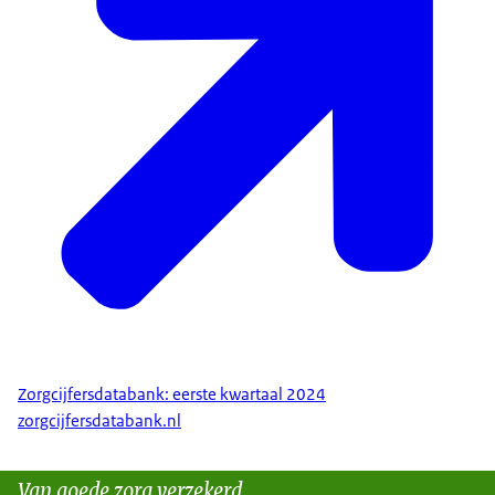
Zorgcijfersdatabank: eerste kwartaal 2024
zorgcijfersdatabank.nl
Van goede zorg verzekerd