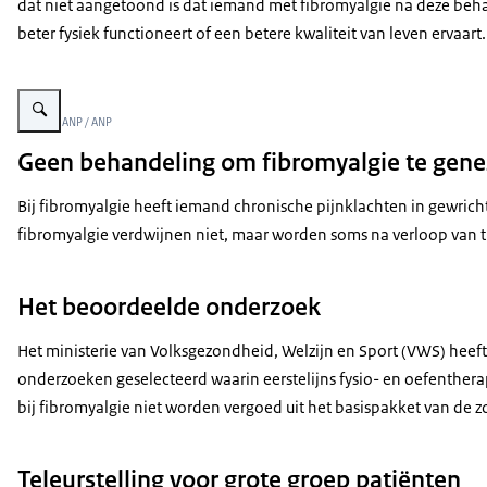
dat niet aangetoond is dat iemand met fibromyalgie na deze beh
beter fysiek functioneert of een betere kwaliteit van leven ervaart.
Vergroot afbeelding De foto toont twee oudere vrouwen die fietsen op een 
Beeld: © ANP / ANP
Geen behandeling om fibromyalgie te gene
Bij fibromyalgie heeft iemand chronische pijnklachten in gewrich
fibromyalgie verdwijnen niet, maar worden soms na verloop van t
Het beoordeelde onderzoek
Het ministerie van Volksgezondheid, Welzijn en Sport (VWS) heeft 
onderzoeken geselecteerd waarin eerstelijns fysio- en oefenthera
bij fibromyalgie niet worden vergoed uit het basispakket van de 
Teleurstelling voor grote groep patiënten