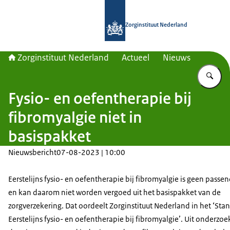
Naar de homepage van Zorginstituut
Zorginstituut Nederland
Zorginstituut Nederland
Actueel
Nieuws
Vu
Fysio- en oefentherapie bij
fibromyalgie niet in
basispakket
Nieuwsbericht
07-08-2023 | 10:00
Eerstelijns fysio- en oefentherapie bij fibromyalgie is geen passe
en kan daarom niet worden vergoed uit het basispakket van de
zorgverzekering. Dat oordeelt Zorginstituut Nederland in het ‘St
Eerstelijns fysio- en oefentherapie bij fibromyalgie’. Uit onderzoe