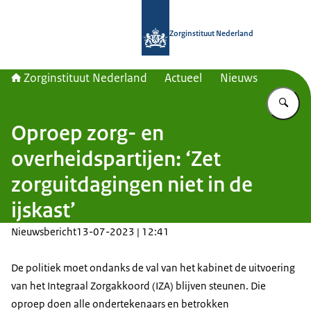
Naar de homepage van Zorginstituut
Zorginstituut Nederland
Zorginstituut Nederland
Actueel
Nieuws
Vu
Oproep zorg- en
overheidspartijen: ‘Zet
zorguitdagingen niet in de
ijskast’
Nieuwsbericht
13-07-2023 | 12:41
De politiek moet ondanks de val van het kabinet de uitvoering
van het Integraal Zorgakkoord (IZA) blijven steunen. Die
oproep doen alle ondertekenaars en betrokken