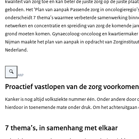
kwaliteit van zorg toe en kan beter de juiste zorg op de juiste pla
geboden. Het ‘Plan van aanpak Passende zorg in oncologieregio’s
onderscheidt 7 thema’s waarmee verbeterde samenwerking binn
netwerken en concentratie en spreiding van zorg de komende jar
grond moeten komen. Gynaecoloog-oncoloog en kwartiermaker
Nijman maakte het plan van aanpak in opdracht van Zorginstituu
Nederland.
Vergroot afbeelding De foto toont een vrouw met halflang blond haar met e
Beeld: © ANP
Proactief vastlopen van de zorg voorkomen
Kanker is nog altijd volksziekte nummer één. Onder andere door de
hierdoor in toenemende mate onder druk. Om het achteruitgaan e
7 thema’s, in samenhang met elkaar