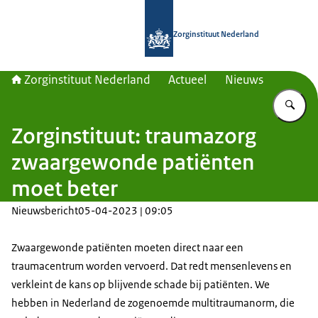
Naar de homepage van Zorginstituut
Zorginstituut Nederland
Zorginstituut Nederland
Actueel
Nieuws
Vu
Zorginstituut: traumazorg
zwaargewonde patiënten
moet beter
Nieuwsbericht
05-04-2023 | 09:05
Zwaargewonde patiënten moeten direct naar een
traumacentrum worden vervoerd. Dat redt mensenlevens en
verkleint de kans op blijvende schade bij patiënten. We
hebben in Nederland de zogenoemde multitraumanorm, die